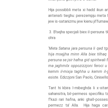
Hija possibbli meta xi hadd ikun ank
antenati tieghu: perezempju meta fl
jew is-satanizmu jew kienu jiffumaw 
3. B’sejha specjali biex il-persuna tk
ohra
‘
Meta Satana jara persuna li qed tgh
hija msejjha minn Alla biex tilhaq l
persuna se jsir hafna gid spiritwali
ma jaghmilx oppozizzjoni feroci u j
kemm il-mixja taghha u kemm il-gi
esiste.
Edizzjoni San Paolo, Cinisell
Tant hi kbira l-mibeghda li x-xitan
sahansitra, bil-permess specifiku ta
f’kazi rari hafna, anki ghall-posse
permezz ta’ Alla. Hija haga cara