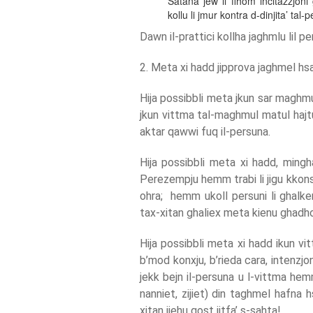
Satana jew li fihom incitazzjoni
kollu li jmur kontra d-dinjita’ ta
Dawn il-prattici kollha jaghmlu lil pe
2. Meta xi hadd jipprova jaghmel hs
Hija possibbli meta jkun sar maghmu
jkun vittma tal-maghmul matul hajt
aktar qawwi fuq il-persuna.
Hija possibbli meta xi hadd, mingha
Perezempju hemm trabi li jigu kkons
ohra; hemm ukoll persuni li ghalkem
tax-xitan ghaliex meta kienu ghadho
Hija possibbli meta xi hadd ikun vi
b’mod konxju, b’rieda cara, intenzj
jekk bejn il-persuna u l-vittma hem
nanniet, zijiet) din taghmel hafna h
xitan jiehu gost jitfa’ s-sahta!