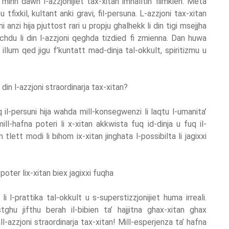
d minn dawn l-azzjonijiet tax-xitan imhalltin flimkien. Meta
tfixkil, kultant anki gravi, fil-persuna. L-azzjoni tax-xitan
anzi hija pjuttost rari u propju ghalhekk li din tigi msejjha
ichdu li din l-azzjoni qeghda tizdied fi zmienna. Dan huwa
 illum qed jigu f’kuntatt mad-dinja tal-okkult, spiritizmu u
 din l-azzjoni straordinarja tax-xitan?
q il-persuni hija wahda mill-konsegwenzi li laqtu l-umanita’
ill-hafna poteri li x-xitan akkwista fuq id-dinja u fuq il-
tt modi li bihom ix-xitan jinghata l-possibilta li jagixxi
-poter lix-xitan biex jagixxi fuqha
 l-prattika tal-okkult u s-superstizzjonijiet huma irreali.
stghu jifthu berah il-bibien ta’ hajjitna ghax-xitan ghax
ll-azzjoni straordinarja tax-xitan! Mill-esperjenza ta’ hafna