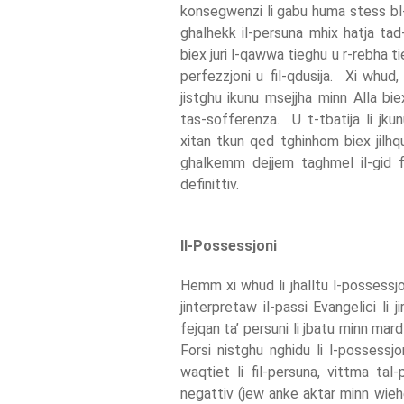
konsegwenzi li gabu huma stess bl-
ghalhekk il-persuna mhix hatja tad
biex juri l-qawwa tieghu u r-rebha t
perfezzjoni u fil-qdusija. Xi whud,
jistghu ikunu msejjha minn Alla bie
tas-sofferenza. U t-tbatija li jkun
xitan tkun qed tghinhom biex jilhqu
ghalkemm dejjem taghmel il-gid fi
definittiv.
Il-Possessjoni
Hemm xi whud li jhalltu l-possessjon
jinterpretaw il-passi Evangelici li 
fejqan ta’ persuni li jbatu minn mard
Forsi nistghu nghidu li l-possessjo
waqtiet li fil-persuna, vittma tal-p
negattiv (jew anke aktar minn wiehe