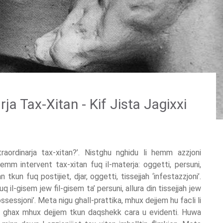
ja Tax-Xitan - Kif Jista Jagixxi
raordinarja tax-xitan?’. Nistghu nghidu li hemm azzjoni
emm intervent tax-xitan fuq il-materja: oggetti, persuni,
 tkun fuq postijiet, djar, oggetti, tissejjah ‘infestazzjoni’.
q il-gisem jew fil-gisem ta’ persuni, allura din tissejjah jew
ossessjoni’. Meta nigu ghall-prattika, mhux dejjem hu facli li
wn ghax mhux dejjem tkun daqshekk cara u evidenti. Huwa