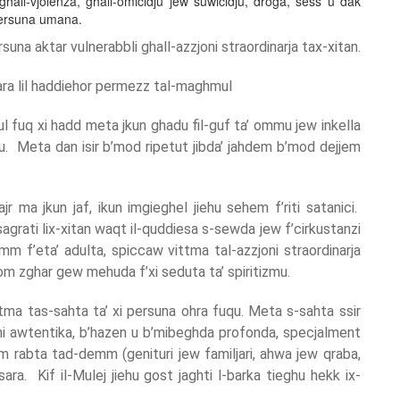
 ghall-vjolenza, ghall-omicidju jew suwicidju, droga, sess u dak
l-persuna umana.
rsuna aktar vulnerabbli ghall-azzjoni straordinarja tax-xitan.
ara lil haddiehor permezz tal-maghmul
l fuq xi hadd meta jkun ghadu fil-guf ta’ ommu jew inkella
u. Meta dan isir b’mod ripetut jibda’ jahdem b’mod dejjem
jr ma jkun jaf, ikun imgieghel jiehu sehem f’riti satanici.
agrati lix-xitan waqt il-quddiesa s-sewda jew f’cirkustanzi
m f’eta’ adulta, spiccaw vittma tal-azzjoni straordinarja
m zghar gew mehuda f’xi seduta ta’ spiritizmu.
ttma tas-sahta ta’ xi persuna ohra fuqu. Meta s-sahta ssir
oni awtentika, b’hazen u b’mibeghda profonda, specjalment
m rabta tad-demm (genituri jew familjari, ahwa jew qraba,
sara. Kif il-Mulej jiehu gost jaghti l-barka tieghu hekk ix-