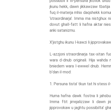
possibbli li fil-persuna jkollok uhu
jkunu hekk, dawn jikkawzaw tbatija u 
fuq il-materja mhix daqshekk komuni 
‘straordinarja’. Imma ma nistghux n
dovut ghall-fatt li hafna aktar nies
anki satanizmu.
X’jistghu ikunu l-kawzi li jipprovakaw
L-azzjoni straordinarja tax-xitan fu
wara d-dnub originali. Hija wahda m
bniedem wara l-ewwel dnub. Hemm tle
b’dan il-mod:
1. Persuna tista’ tkun tat hi stess il
Huma hafna dawk fostna li jahsbu li
Imma ftit jirrejalizzaw li dawn ji
jipprovokaw u jaghtu possibilta’ gha