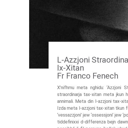
L-Azzjoni Straordinar
Ix-Xitan
Fr Franco Fenech
X’nifhmu meta nghidu: ‘Azzjoni St
straordinarja tax-xitan meta jkun h
annimali. Meta din l-azzjoni tax-xitan
Izda meta l-azzjoni tax-xitan tkun fu
‘vessazzjoni’ jew ‘ossessjoni’ jew ‘p
tiddefinixxi d-differenza bejn da