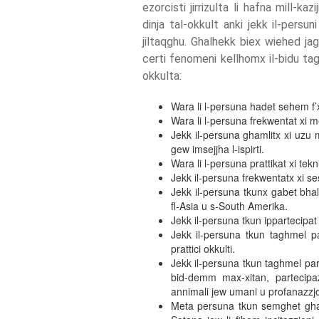
ezorcisti jirrizulta li hafna mill-ka
dinja tal-okkult anki jekk il-pers
jiltaqghu. Ghalhekk biex wiehed ja
certi fenomeni kellhomx il-bidu tagh
okkulta:
Wara li l-persuna hadet sehem f’xi
Wara li l-persuna frekwentat xi me
Jekk il-persuna ghamlitx xi uzu mi
gew imsejjha l-ispirti.
Wara li l-persuna prattikat xi tek
Jekk il-persuna frekwentatx xi sess
Jekk il-persuna tkunx gabet bhala s
fl-Asia u s-South Amerika.
Jekk il-persuna tkun ippartecipat
Jekk il-persuna tkun taghmel par
prattici okkulti.
Jekk il-persuna tkun taghmel part
bid-demm max-xitan, partecipazzj
annimali jew umani u profanazzjon
Meta persuna tkun semghet ghal 