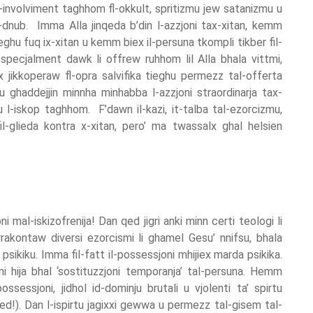
involviment taghhom fl-okkult, spritizmu jew satanizmu u
-dnub. Imma Alla jinqeda b’din l-azzjoni tax-xitan, kemm
ieghu fuq ix-xitan u kemm biex il-persuna tkompli tikber fil-
 specjalment dawk li offrew ruhhom lil Alla bhala vittmi,
x jikkoperaw fl-opra salvifika tieghu permezz tal-offerta
u ghaddejjin minnha minhabba l-azzjoni straordinarja tax-
 l-iskop taghhom. F’dawn il-kazi, it-talba tal-ezorcizmu,
l-glieda kontra x-xitan, pero’ ma twassalx ghal helsien
i mal-iskizofrenija! Dan qed jigri anki minn certi teologi li
jirrakontaw diversi ezorcismi li ghamel Gesu’ nnifsu, bhala
 psikiku. Imma fil-fatt il-possessjoni mhijiex marda psikika.
ni hija bhal ‘sostituzzjoni temporanja’ tal-persuna. Hemm
ossessjoni, jidhol id-dominju brutali u vjolenti ta’ spirtu
d!). Dan l-ispirtu jagixxi gewwa u permezz tal-gisem tal-