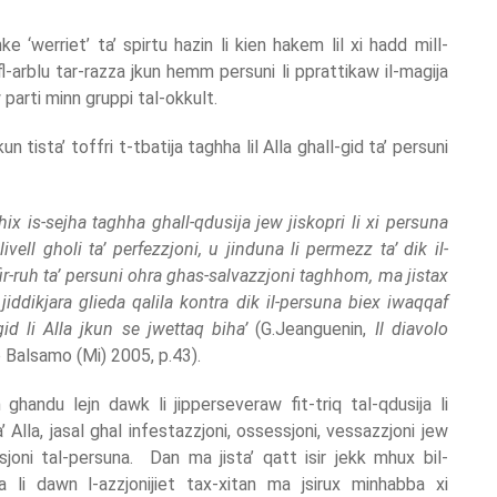
e ‘werriet’ ta’ spirtu hazin li kien hakem lil xi hadd mill-
-arblu tar-razza jkun hemm persuni li pprattikaw il-magija
parti minn gruppi tal-okkult.
un tista’ toffri t-tbatija taghha lil Alla ghall-gid ta’ persuni
ix is-sejha taghha ghall-qdusija jew jiskopri li xi persuna
ivell gholi ta’ perfezzjoni, u jinduna li permezz ta’ dik il-
 fir-ruh ta’ persuni ohra ghas-salvazzjoni taghhom, ma jistax
iddikjara glieda qalila kontra dik il-persuna biex iwaqqaf
d li Alla jkun se jwettaq biha’
(G.Jeanguenin,
Il diavolo
o Balsamo (Mi) 2005, p.43).
 ghandu lejn dawk li jipperseveraw fit-triq tal-qdusija li
’ Alla, jasal ghal infestazzjoni, ossessjoni, vessazzjoni jew
ssjoni tal-persuna. Dan ma jista’ qatt isir jekk mhux bil-
 li dawn l-azzjonijiet tax-xitan ma jsirux minhabba xi