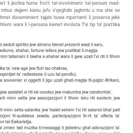
zijiet li jkollna huma frott tal-involviment tal-persuni mad-
uni mhux dejjem kienu jafu x’qeghdin jaghmlu u ma xhix se
ghmel dixxerniment tajjeb huwa mportanti li josserva jekk
hom wara li l-persuna kienet involuta f’xi tip ta’ prattika
 seduti spiritici jew almenu kienet prezenti waqt li saru.
diums, shahar, fortune tellers jew prattikat il-magija.
nn talismani li tawha s-shahar wara li gew uzati f’xi riti li fihom
nika ta’ new age jew ftuh tac-chakras.
jonijiet ta’ radiestesia (l-uzu tal-pendlu).
ouvenier xi oggetti li jigu uzati ghall-magija fil-pajjizi Afrikani,
 jew assistiet xi riti tal-voodoo jew makumba jew candomble’.
ti minn setta jew assocjazzjoni li fihom isiru riti esoteric jew
i minn setta satanika jew hadet sehem f’xi riti satanici bhal patt
oni fil-quddiesa sewda, partecipazzjoni fir-rit ta’ offerta ta’
i tal-Ewkaristija.
zmien twil muzika b’messaggi li jistiednu ghal adorazzjoni ta’